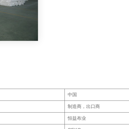
中国
制造商，出口商
恒益布业