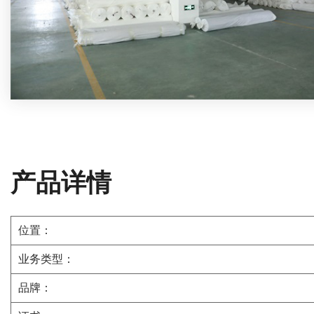
产品详情
位置：
业务类型：
品牌：