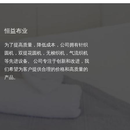
恒益布业
为了提高质量，降低成本，公司拥有针织
圆机，双提花圆机，无梭织机，气流织机
等先进设备。 公司专注于创新和改进，我
们希望为客户提供合理的价格和高质量的
产品。