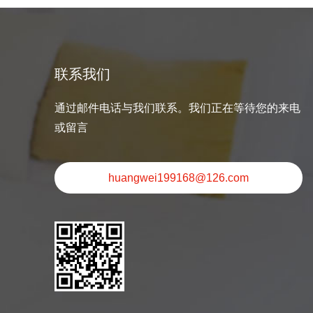
联系我们
通过邮件电话与我们联系。我们正在等待您的来电
或留言
huangwei199168@126.com