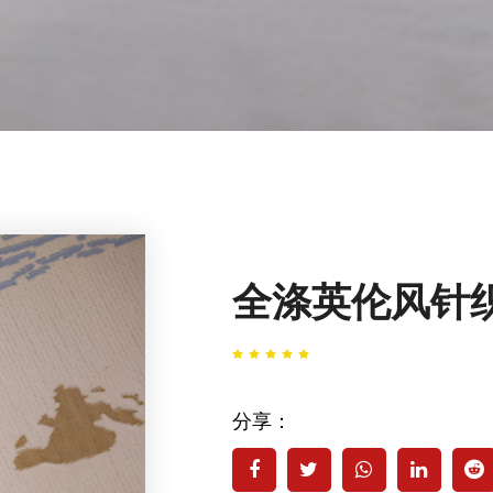
全涤英伦风针
分享：